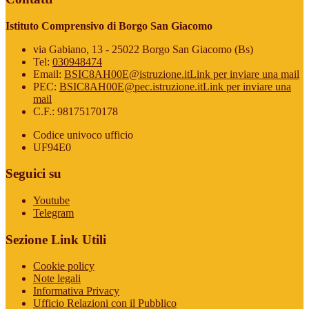
Istituto Comprensivo di Borgo San Giacomo
via Gabiano, 13 - 25022 Borgo San Giacomo (Bs)
Tel:
030948474
Email:
BSIC8AH00E@istruzione.it
Link per inviare una mail
PEC:
BSIC8AH00E@pec.istruzione.it
Link per inviare una
mail
C.F.: 98175170178
Codice univoco ufficio
UF94E0
Seguici su
Youtube
Telegram
Sezione Link Utili
Cookie policy
Note legali
Informativa Privacy
Ufficio Relazioni con il Pubblico