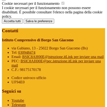
Cookie necessari per il funzionamento
I cookie necessari per il funzionamento non possono essere
disabilitati. È possibile consultare l'elenco nella pagina della cookie
policy.
Accetta tutti
Salva le preferenze
Contatti
Istituto Comprensivo di Borgo San Giacomo
via Gabiano, 13 - 25022 Borgo San Giacomo (Bs)
Tel:
030948474
Email:
BSIC8AH00E@istruzione.it
Link per inviare una mail
PEC:
BSIC8AH00E@pec.istruzione.it
Link per inviare una
mail
C.F.: 98175170178
Codice univoco ufficio
UF94E0
Seguici su
Youtube
Telegram