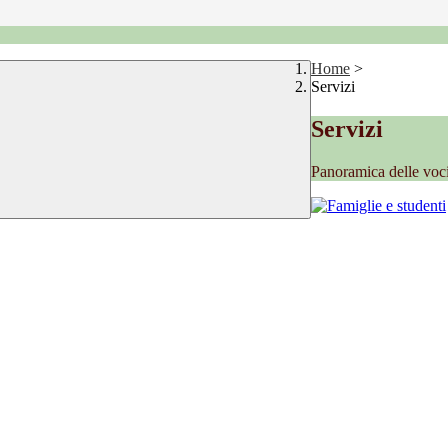
Home
>
Servizi
Servizi
Panoramica delle voc