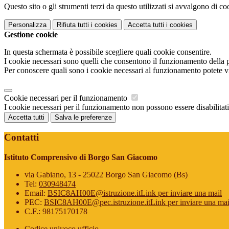
Questo sito o gli strumenti terzi da questo utilizzati si avvalgono di coo
Personalizza
Rifiuta tutti
i cookies
Accetta tutti
i cookies
Gestione cookie
In questa schermata è possibile scegliere quali cookie consentire.
I cookie necessari sono quelli che consentono il funzionamento della pi
Per conoscere quali sono i cookie necessari al funzionamento potete v
Cookie necessari per il funzionamento
I cookie necessari per il funzionamento non possono essere disabilitati.
Accetta tutti
Salva le preferenze
Contatti
Istituto Comprensivo di Borgo San Giacomo
via Gabiano, 13 - 25022 Borgo San Giacomo (Bs)
Tel:
030948474
Email:
BSIC8AH00E@istruzione.it
Link per inviare una mail
PEC:
BSIC8AH00E@pec.istruzione.it
Link per inviare una mai
C.F.: 98175170178
Codice univoco ufficio