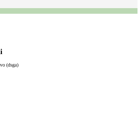
i
ivo (dsga)