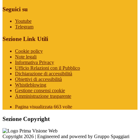
Seguici su
Youtube
Telegram
Sezione Link Utili
Cookie policy
Note legali
Informativa Privacy
Ufficio Relazioni con il Pubblico
Dichiarazione di accessibilità
Obiettivi di accessibilità
Whistleblowing
Gestione consensi cookie
Amministrazione trasparente
Pagina visualizzata
663
volte
Sezione Copyright
Copyright 2026 | Engineered and powered by Gruppo Spaggiari