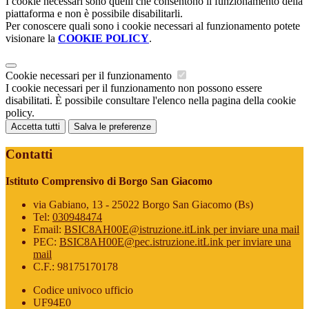
I cookie necessari sono quelli che consentono il funzionamento della
piattaforma e non è possibile disabilitarli.
Per conoscere quali sono i cookie necessari al funzionamento potete
visionare la
COOKIE POLICY
.
Cookie necessari per il funzionamento
I cookie necessari per il funzionamento non possono essere
disabilitati. È possibile consultare l'elenco nella pagina della cookie
policy.
Accetta tutti
Salva le preferenze
Contatti
Istituto Comprensivo di Borgo San Giacomo
via Gabiano, 13 - 25022 Borgo San Giacomo (Bs)
Tel:
030948474
Email:
BSIC8AH00E@istruzione.it
Link per inviare una mail
PEC:
BSIC8AH00E@pec.istruzione.it
Link per inviare una
mail
C.F.: 98175170178
Codice univoco ufficio
UF94E0