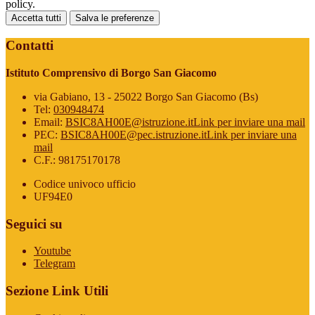
policy.
Accetta tutti
Salva le preferenze
Contatti
Istituto Comprensivo di Borgo San Giacomo
via Gabiano, 13 - 25022 Borgo San Giacomo (Bs)
Tel:
030948474
Email:
BSIC8AH00E@istruzione.it
Link per inviare una mail
PEC:
BSIC8AH00E@pec.istruzione.it
Link per inviare una
mail
C.F.: 98175170178
Codice univoco ufficio
UF94E0
Seguici su
Youtube
Telegram
Sezione Link Utili