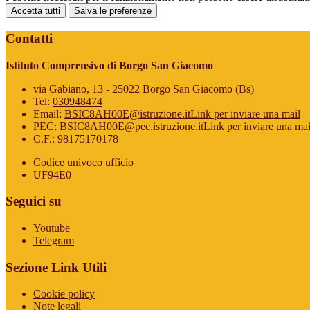
Accetta tutti
Salva le preferenze
Contatti
Istituto Comprensivo di Borgo San Giacomo
via Gabiano, 13 - 25022 Borgo San Giacomo (Bs)
Tel:
030948474
Email:
BSIC8AH00E@istruzione.it
Link per inviare una mail
PEC:
BSIC8AH00E@pec.istruzione.it
Link per inviare una mai
C.F.: 98175170178
Codice univoco ufficio
UF94E0
Seguici su
Youtube
Telegram
Sezione Link Utili
Cookie policy
Note legali